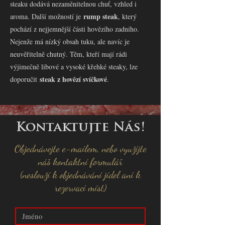
steaku dodává nezaměnitelnou chuť, vzhled i
rump steak
aroma. Další možností je
, který
pochází z nejjemnější části hovězího zadního.
Nejenže má nízký obsah tuku, ale navíc je
neuvěřitelně chutný. Těm, kteří mají rádi
výjimečně libové a vysoké křehké steaky, lze
steak z hovězí svíčkové
doporučit
.
Kontaktujte Nás!
Objednávejte e-mailem, nebo využijte
náš kontaktní formulář
(neslouží k objednávání jídel ani k
rezervaci míst)