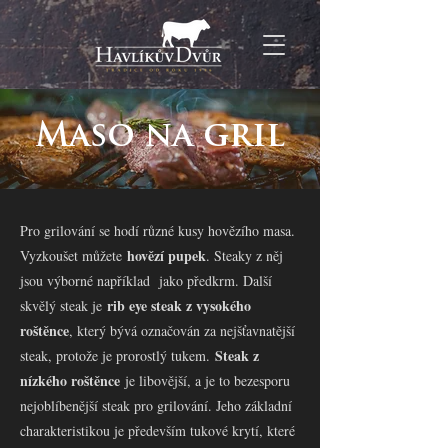
Maso na gril
Pro grilování se hodí různé kusy hovězího masa.
hovězí pupek
Vyzkoušet můžete
. Steaky z něj
jsou výborné například jako předkrm. Další
rib eye steak z vysokého
skvělý steak je
roštěnce
, který bývá označován za nejšťavnatější
Steak z
steak, protože je prorostlý tukem.
nízkého roštěnce
je libovější, a je to bezesporu
nejoblíbenější steak pro grilování. Jeho základní
charakteristikou je především tukové krytí, které