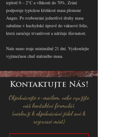
teplotě 0 – 2°C a vlhkosti do 70%. Zrání
podporuje typickou křehkost masa plemene
Angus. Po rozbourání jednotlivé druhy masa
zabalíme v kuchyňské úpravě do vakuové folie,
která zaručuje trvanlivost a udržuje šťavnatost.
Naše maso zraje minimálně 21 dní. Vyzkoušejte
vyjímečnou chuť stařeného masa.
Kontaktujte Nás!
Objednávejte e-mailem, nebo využijte
náš kontaktní formulář
(neslouží k objednávání jídel ani k
rezervaci míst)