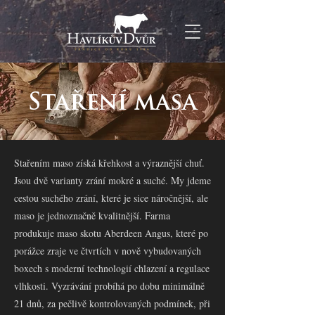
Staření masa
Stařením maso získá křehkost a výraznější chuť.
Jsou dvě varianty zrání mokré a suché. My jdeme
cestou suchého zrání, které je sice náročnější, ale
maso je jednoznačně kvalitnější. Farma
produkuje maso skotu Aberdeen Angus, které po
porážce zraje ve čtvrtích v nově vybudovaných
boxech s moderní technologií chlazení a regulace
vlhkosti. Vyzrávání probíhá po dobu minimálně
21 dnů, za pečlivě kontrolovaných podmínek, při